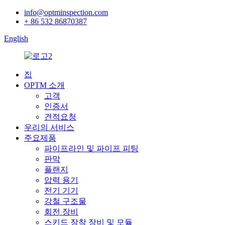
info@optminspection.com
+ 86 532 86870387
English
집
OPTM 소개
고객
인증서
견적요청
우리의 서비스
주요제품
파이프라인 및 파이프 피팅
판막
플랜지
압력 용기
전기 기기
강철 구조물
회전 장비
스키드 장착 장비 및 모듈